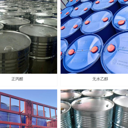
正丙醛
无水乙醇