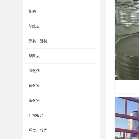
胺类
草酸盐
醇类、醚类
醋酸盐
催化剂
氟化物
氯化物
柠檬酸盐
醛类、酸类