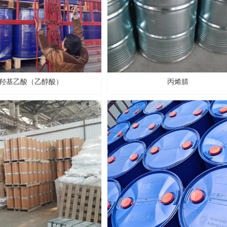
羟基乙酸（乙醇酸）
丙烯腈